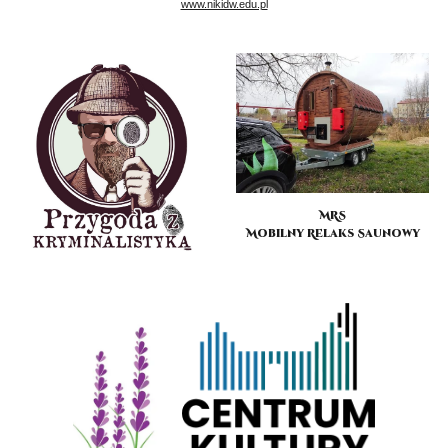
www.nikidw.edu.pl
MRS
Mobilny Relaks Saunowy