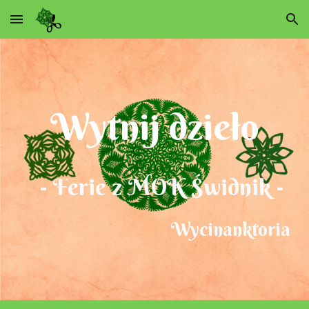
Skip to main content
Skip to navigation
Wytnij dzieł
o
-
Ferie z MOK Świdnik
-
Wycinanktoria